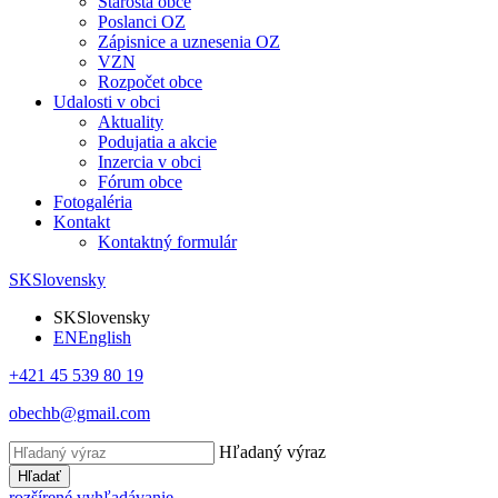
Starosta obce
Poslanci OZ
Zápisnice a uznesenia OZ
VZN
Rozpočet obce
Udalosti v obci
Aktuality
Podujatia a akcie
Inzercia v obci
Fórum obce
Fotogaléria
Kontakt
Kontaktný formulár
SK
Slovensky
SK
Slovensky
EN
English
+421 45 539 80 19
obechb@gmail.com
Hľadaný výraz
Hľadať
rozšírené vyhľadávanie