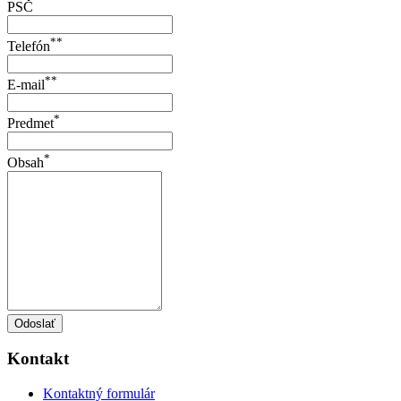
PSČ
**
Telefón
**
E-mail
*
Predmet
*
Obsah
Odoslať
Kontakt
Kontaktný formulár