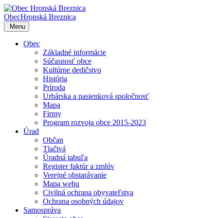
Obec
Hronská Breznica
Menu
Obec
Základné informácie
Súčasnosť obce
Kultúrne dedičstvo
História
Príroda
Urbárska a pasienková spoločnosť
Mapa
Firmy
Program rozvoja obce 2015-2023
Úrad
Občan
Tlačivá
Úradná tabuľa
Register faktúr a zmlúv
Verejné obstarávanie
Mapa webu
Civilná ochrana obyvateľstva
Ochrana osobných údajov
Samospráva