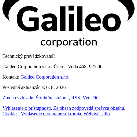
Technický prevádzkovateľ:
Galileo Corporation s.r.o., Čierna Voda 468, 925 06
Kontakt:
Galileo Corporation s.r.o.
Posledná aktualizácia: 6. 8. 2026
Zmena vzhľadu
,
Štruktúra stránok
,
RSS
,
Vytlačiť
Vyhlásenie o prístupnosti
,
Za obsah zodpovedá správca obsahu
,
Cookies
,
Vyhlásenie o ochrane súkromia
,
Webové sídlo