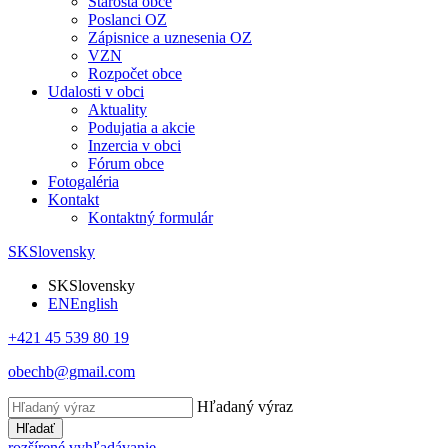
Starosta obce
Poslanci OZ
Zápisnice a uznesenia OZ
VZN
Rozpočet obce
Udalosti v obci
Aktuality
Podujatia a akcie
Inzercia v obci
Fórum obce
Fotogaléria
Kontakt
Kontaktný formulár
SK
Slovensky
SK
Slovensky
EN
English
+421 45 539 80 19
obechb@gmail.com
Hľadaný výraz
Hľadať
rozšírené vyhľadávanie