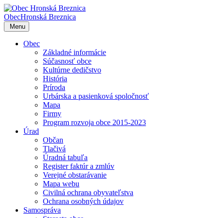
Obec
Hronská Breznica
Menu
Obec
Základné informácie
Súčasnosť obce
Kultúrne dedičstvo
História
Príroda
Urbárska a pasienková spoločnosť
Mapa
Firmy
Program rozvoja obce 2015-2023
Úrad
Občan
Tlačivá
Úradná tabuľa
Register faktúr a zmlúv
Verejné obstarávanie
Mapa webu
Civilná ochrana obyvateľstva
Ochrana osobných údajov
Samospráva