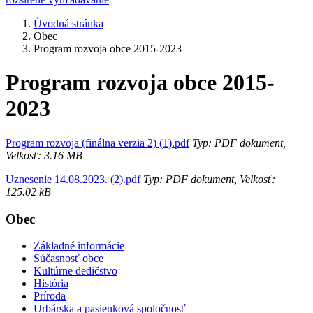
Úvodná stránka
Obec
Program rozvoja obce 2015-2023
Program rozvoja obce 2015-
2023
Program rozvoja (finálna verzia 2) (1).pdf
Typ: PDF dokument,
Velkosť: 3.16 MB
Uznesenie 14.08.2023. (2).pdf
Typ: PDF dokument, Velkosť:
125.02 kB
Obec
Základné informácie
Súčasnosť obce
Kultúrne dedičstvo
História
Príroda
Urbárska a pasienková spoločnosť