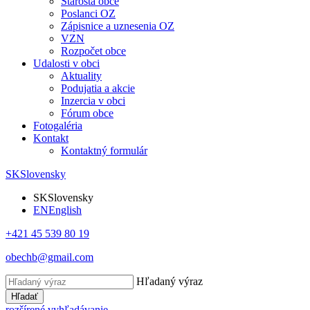
Starosta obce
Poslanci OZ
Zápisnice a uznesenia OZ
VZN
Rozpočet obce
Udalosti v obci
Aktuality
Podujatia a akcie
Inzercia v obci
Fórum obce
Fotogaléria
Kontakt
Kontaktný formulár
SK
Slovensky
SK
Slovensky
EN
English
+421 45 539 80 19
obechb@gmail.com
Hľadaný výraz
Hľadať
rozšírené vyhľadávanie