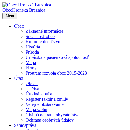
Obec
Hronská Breznica
Menu
Obec
Základné informácie
Súčasnosť obce
Kultúrne dedičstvo
História
Príroda
Urbárska a pasienková spoločnosť
Mapa
Firmy
Program rozvoja obce 2015-2023
Úrad
Občan
Tlačivá
Úradná tabuľa
Register faktúr a zmlúv
Verejné obstarávanie
Mapa webu
Civilná ochrana obyvateľstva
Ochrana osobných údajov
Samospráva