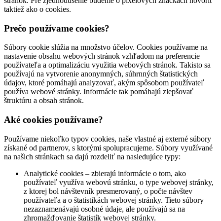
stránok. Pre zjednodušenie budeme o pixelových značkách hovoriť
taktiež ako o cookies.
Prečo používame cookies?
Súbory cookie slúžia na množstvo účelov. Cookies používame na
nastavenie obsahu webových stránok vzhľadom na preferencie
používateľa a optimalizáciu využitia webových stránok. Takisto sa
používajú na vytvorenie anonymných, súhrnných štatistických
údajov, ktoré pomáhajú analyzovať, akým spôsobom používateľ
používa webové stránky. Informácie tak pomáhajú zlepšovať
štruktúru a obsah stránok.
Aké cookies používame?
Používame niekoľko typov cookies, naše vlastné aj externé súbory
získané od partnerov, s ktorými spolupracujeme. Súbory využívané
na našich stránkach sa dajú rozdeliť na nasledujúce typy:
Analytické cookies – zbierajú informácie o tom, ako
používateľ využíva webovú stránku, o type webovej stránky,
z ktorej bol návštevník presmerovaný, o počte návštev
používateľa a o štatistikách webovej stránky. Tieto súbory
nezaznamenávajú osobné údaje, ale používajú sa na
zhromažďovanie štatistík webovej stránky.