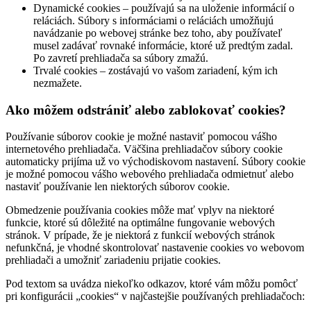
Dynamické cookies – používajú sa na uloženie informácií o
reláciách. Súbory s informáciami o reláciách umožňujú
navádzanie po webovej stránke bez toho, aby používateľ
musel zadávať rovnaké informácie, ktoré už predtým zadal.
Po zavretí prehliadača sa súbory zmažú.
Trvalé cookies – zostávajú vo vašom zariadení, kým ich
nezmažete.
Ako môžem odstrániť alebo zablokovať cookies?
Používanie súborov cookie je možné nastaviť pomocou vášho
internetového prehliadača. Väčšina prehliadačov súbory cookie
automaticky prijíma už vo východiskovom nastavení. Súbory cookie
je možné pomocou vášho webového prehliadača odmietnuť alebo
nastaviť používanie len niektorých súborov cookie.
Obmedzenie používania cookies môže mať vplyv na niektoré
funkcie, ktoré sú dôležité na optimálne fungovanie webových
stránok. V prípade, že je niektorá z funkcií webových stránok
nefunkčná, je vhodné skontrolovať nastavenie cookies vo webovom
prehliadači a umožniť zariadeniu prijatie cookies.
Pod textom sa uvádza niekoľko odkazov, ktoré vám môžu pomôcť
pri konfigurácii „cookies“ v najčastejšie používaných prehliadačoch: