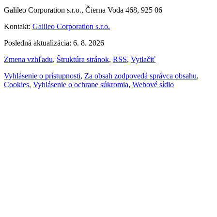
Galileo Corporation s.r.o., Čierna Voda 468, 925 06
Kontakt:
Galileo Corporation s.r.o.
Posledná aktualizácia: 6. 8. 2026
Zmena vzhľadu
,
Štruktúra stránok
,
RSS
,
Vytlačiť
Vyhlásenie o prístupnosti
,
Za obsah zodpovedá správca obsahu
,
Cookies
,
Vyhlásenie o ochrane súkromia
,
Webové sídlo