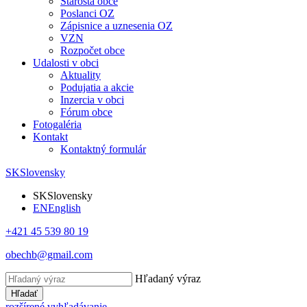
Starosta obce
Poslanci OZ
Zápisnice a uznesenia OZ
VZN
Rozpočet obce
Udalosti v obci
Aktuality
Podujatia a akcie
Inzercia v obci
Fórum obce
Fotogaléria
Kontakt
Kontaktný formulár
SK
Slovensky
SK
Slovensky
EN
English
+421 45 539 80 19
obechb@gmail.com
Hľadaný výraz
Hľadať
rozšírené vyhľadávanie