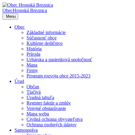
Obec
Hronská Breznica
Menu
Obec
Základné informácie
Súčasnosť obce
Kultúrne dedičstvo
História
Príroda
Urbárska a pasienková spoločnosť
Mapa
Firmy
Program rozvoja obce 2015-2023
Úrad
Občan
Tlačivá
Úradná tabuľa
Register faktúr a zmlúv
Verejné obstarávanie
Mapa webu
Civilná ochrana obyvateľstva
Ochrana osobných údajov
Samospráva