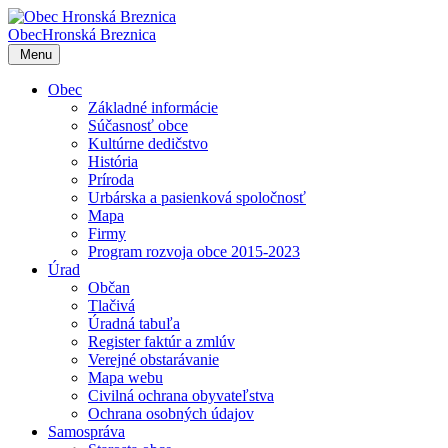
Obec
Hronská Breznica
Menu
Obec
Základné informácie
Súčasnosť obce
Kultúrne dedičstvo
História
Príroda
Urbárska a pasienková spoločnosť
Mapa
Firmy
Program rozvoja obce 2015-2023
Úrad
Občan
Tlačivá
Úradná tabuľa
Register faktúr a zmlúv
Verejné obstarávanie
Mapa webu
Civilná ochrana obyvateľstva
Ochrana osobných údajov
Samospráva