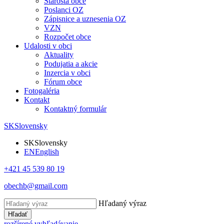
Starosta obce
Poslanci OZ
Zápisnice a uznesenia OZ
VZN
Rozpočet obce
Udalosti v obci
Aktuality
Podujatia a akcie
Inzercia v obci
Fórum obce
Fotogaléria
Kontakt
Kontaktný formulár
SK
Slovensky
SK
Slovensky
EN
English
+421 45 539 80 19
obechb@gmail.com
Hľadaný výraz
Hľadať
rozšírené vyhľadávanie