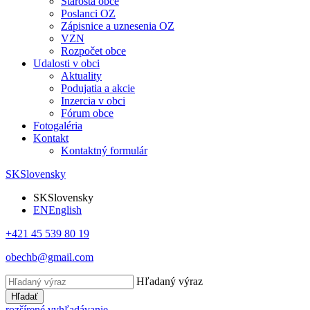
Starosta obce
Poslanci OZ
Zápisnice a uznesenia OZ
VZN
Rozpočet obce
Udalosti v obci
Aktuality
Podujatia a akcie
Inzercia v obci
Fórum obce
Fotogaléria
Kontakt
Kontaktný formulár
SK
Slovensky
SK
Slovensky
EN
English
+421 45 539 80 19
obechb@gmail.com
Hľadaný výraz
Hľadať
rozšírené vyhľadávanie