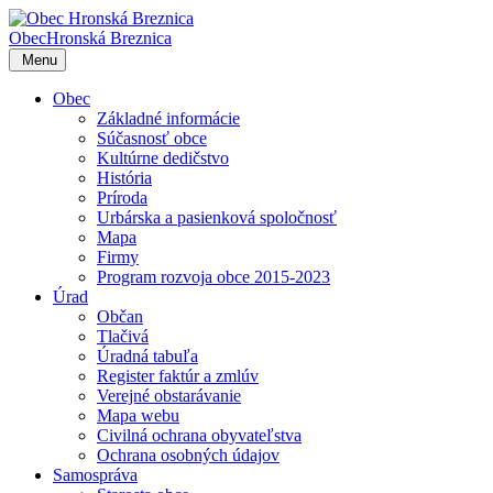
Obec
Hronská Breznica
Menu
Obec
Základné informácie
Súčasnosť obce
Kultúrne dedičstvo
História
Príroda
Urbárska a pasienková spoločnosť
Mapa
Firmy
Program rozvoja obce 2015-2023
Úrad
Občan
Tlačivá
Úradná tabuľa
Register faktúr a zmlúv
Verejné obstarávanie
Mapa webu
Civilná ochrana obyvateľstva
Ochrana osobných údajov
Samospráva