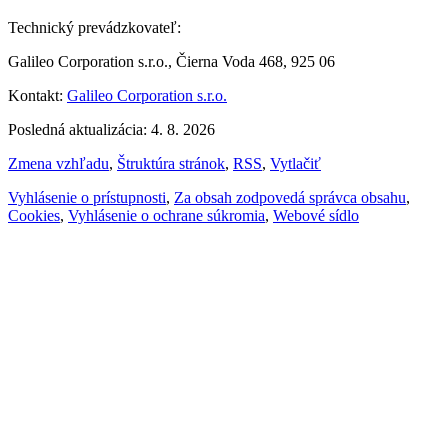
Technický prevádzkovateľ:
Galileo Corporation s.r.o., Čierna Voda 468, 925 06
Kontakt:
Galileo Corporation s.r.o.
Posledná aktualizácia: 4. 8. 2026
Zmena vzhľadu
,
Štruktúra stránok
,
RSS
,
Vytlačiť
Vyhlásenie o prístupnosti
,
Za obsah zodpovedá správca obsahu
,
Cookies
,
Vyhlásenie o ochrane súkromia
,
Webové sídlo