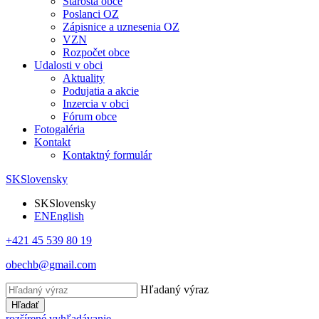
Starosta obce
Poslanci OZ
Zápisnice a uznesenia OZ
VZN
Rozpočet obce
Udalosti v obci
Aktuality
Podujatia a akcie
Inzercia v obci
Fórum obce
Fotogaléria
Kontakt
Kontaktný formulár
SK
Slovensky
SK
Slovensky
EN
English
+421 45 539 80 19
obechb@gmail.com
Hľadaný výraz
Hľadať
rozšírené vyhľadávanie