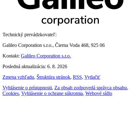
Technický prevádzkovateľ:
Galileo Corporation s.r.o., Čierna Voda 468, 925 06
Kontakt:
Galileo Corporation s.r.o.
Posledná aktualizácia: 6. 8. 2026
Zmena vzhľadu
,
Štruktúra stránok
,
RSS
,
Vytlačiť
Vyhlásenie o prístupnosti
,
Za obsah zodpovedá správca obsahu
,
Cookies
,
Vyhlásenie o ochrane súkromia
,
Webové sídlo