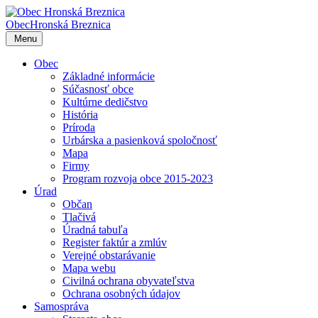
Obec
Hronská Breznica
Menu
Obec
Základné informácie
Súčasnosť obce
Kultúrne dedičstvo
História
Príroda
Urbárska a pasienková spoločnosť
Mapa
Firmy
Program rozvoja obce 2015-2023
Úrad
Občan
Tlačivá
Úradná tabuľa
Register faktúr a zmlúv
Verejné obstarávanie
Mapa webu
Civilná ochrana obyvateľstva
Ochrana osobných údajov
Samospráva