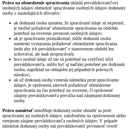
Právo na obmedzenie spracúvania
ukladá prevádzkovateľovi
osobných údajov obmedziť spracúvanie osobných údajov dotknutej
osoby z nasledujúcich dôvodov:
ak dotknutá osoba namieta, že spracúvané údaje sú nepresné,
je možné požadovať obmedzenie spracúvania na obdobie
potrebné na overenie presnosti osobných údajov;
ak je spracúvanie protizákonné, môže dotknutá osoba
namiesto vymazania požadovať obmedzenie spracúvania
(teda aby ich prevádzkovateľ v stanovenom období len
uchovával, ale inak nespracúval);
hoci osobné údaje už nie sú potrebné na vytýčený účel
prevádzkovateľa, môžu byť aj naďalej potrebné pre dotknutú
osobu, napríklad na obhajobu jej prípadných právnych
nárokov;.
ak už dotknutá osoba vzniesla námietku proti spracúvaniu
údajov, je oprávnená zároveň požadovať obmedzenie
spracúvania na čas potrebný na overenie, či oprávnené
záujmy prevádzkovateľa prevážia nad záujmami dotknutej
osoby.
Právo namietať
umožňuje dotknutej osobe ohradiť sa proti
spracúvaniu jej osobných údajov, založenému na oprávnenom alebo
verejnom záujme prevádzkovateľa osobných údajov. V prípade
námietok dotknutej osoby má prevádzkovateľ povinnosť overiť