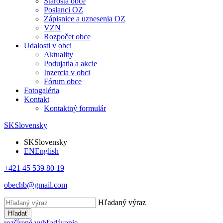
Starosta obce
Poslanci OZ
Zápisnice a uznesenia OZ
VZN
Rozpočet obce
Udalosti v obci
Aktuality
Podujatia a akcie
Inzercia v obci
Fórum obce
Fotogaléria
Kontakt
Kontaktný formulár
SK
Slovensky
SK
Slovensky
EN
English
+421 45 539 80 19
obechb@gmail.com
Hľadaný výraz
Hľadať
rozšírené vyhľadávanie