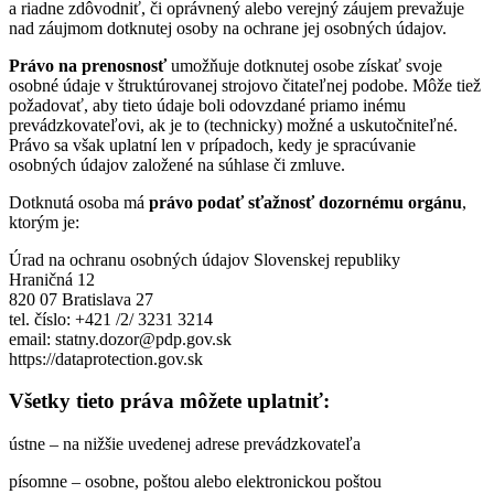
a riadne zdôvodniť, či oprávnený alebo verejný záujem prevažuje
nad záujmom dotknutej osoby na ochrane jej osobných údajov.
Právo na prenosnosť
umožňuje dotknutej osobe získať svoje
osobné údaje v štruktúrovanej strojovo čitateľnej podobe. Môže tiež
požadovať, aby tieto údaje boli odovzdané priamo inému
prevádzkovateľovi, ak je to (technicky) možné a uskutočniteľné.
Právo sa však uplatní len v prípadoch, kedy je spracúvanie
osobných údajov založené na súhlase či zmluve.
Dotknutá osoba má
právo podať sťažnosť dozornému orgánu
,
ktorým je:
Úrad na ochranu osobných údajov Slovenskej republiky
Hraničná 12
820 07 Bratislava 27
tel. číslo: +421 /2/ 3231 3214
email: statny.dozor@pdp.gov.sk
https://dataprotection.gov.sk
Všetky tieto práva môžete uplatniť:
ústne – na nižšie uvedenej adrese prevádzkovateľa
písomne – osobne, poštou alebo elektronickou poštou