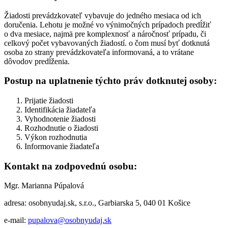
Žiadosti prevádzkovateľ vybavuje do jedného mesiaca od ich
doručenia. Lehotu je možné vo výnimočných prípadoch predĺžiť
o dva mesiace, najmä pre komplexnosť a náročnosť prípadu, či
celkový počet vybavovaných žiadostí. o čom musí byť dotknutá
osoba zo strany prevádzkovateľa informovaná, a to vrátane
dôvodov predĺženia.
Postup na uplatnenie týchto práv dotknutej osoby:
Prijatie žiadosti
Identifikácia žiadateľa
Vyhodnotenie žiadosti
Rozhodnutie o žiadosti
Výkon rozhodnutia
Informovanie žiadateľa
Kontakt na zodpovednú osobu:
Mgr. Marianna Púpalová
adresa: osobnyudaj.sk, s.r.o., Garbiarska 5, 040 01 Košice
e-mail:
pupalova@osobnyudaj.sk