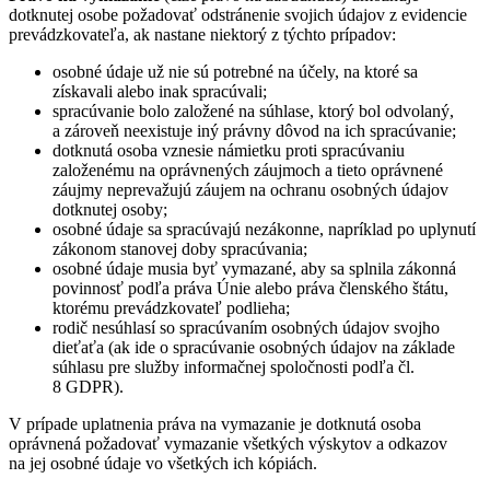
dotknutej osobe požadovať odstránenie svojich údajov z evidencie
prevádzkovateľa, ak nastane niektorý z týchto prípadov:
osobné údaje už nie sú potrebné na účely, na ktoré sa
získavali alebo inak spracúvali;
spracúvanie bolo založené na súhlase, ktorý bol odvolaný,
a zároveň neexistuje iný právny dôvod na ich spracúvanie;
dotknutá osoba vznesie námietku proti spracúvaniu
založenému na oprávnených záujmoch a tieto oprávnené
záujmy neprevažujú záujem na ochranu osobných údajov
dotknutej osoby;
osobné údaje sa spracúvajú nezákonne, napríklad po uplynutí
zákonom stanovej doby spracúvania;
osobné údaje musia byť vymazané, aby sa splnila zákonná
povinnosť podľa práva Únie alebo práva členského štátu,
ktorému prevádzkovateľ podlieha;
rodič nesúhlasí so spracúvaním osobných údajov svojho
dieťaťa (ak ide o spracúvanie osobných údajov na základe
súhlasu pre služby informačnej spoločnosti podľa čl.
8 GDPR).
V prípade uplatnenia práva na vymazanie je dotknutá osoba
oprávnená požadovať vymazanie všetkých výskytov a odkazov
na jej osobné údaje vo všetkých ich kópiách.