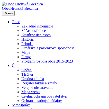
Obec
Hronská Breznica
Menu
Obec
Základné informácie
Súčasnosť obce
Kultúrne dedičstvo
História
Príroda
Urbárska a pasienková spoločnosť
Mapa
Firmy
Program rozvoja obce 2015-2023
Úrad
Občan
Tlačivá
Úradná tabuľa
Register faktúr a zmlúv
Verejné obstarávanie
Mapa webu
Civilná ochrana obyvateľstva
Ochrana osobných údajov
Samospráva