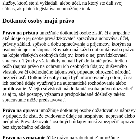
služby, ktorú ste si vyžiadali, alebo účel, na ktorý ste dali svoj
súhlas, ak platná legislatíva neumožňuje inak.
Dotknuté osoby majú právo
Právo na prístup
umožňuje dotknutej osobe zistiť, či a prípadne
aké údaje o jej osobe prevádzkovateľ spracúva a uchováva, účel,
právny základ, spôsob a dobu spracúvania a príjemcov, ktorým sa
osobné údaje sprístupnia. Rovnako má každá dotknutá osoba právo
na kópie všetkých osobných údajov, ktoré o nej prevádzkovateľ
spracúva. Tým by však nikdy nemali byť dotknuté práva tretích
osôb (najmä právo na ochranu ich osobných údajov, duševného
vlastníctva či obchodného tajomstva), prípadne ohrozená národná
bezpečnosť. Dotknuté osoby majú byť informované aj o tom, či sa
ich osobné údaje využívajú na automatické rozhodovanie alebo
profilovanie. V tejto súvislosti má dotknutá osoba právo dozvedieť
sa aj to, aké postupy, význam a predpokladané dôsledky takéto
spracúvanie môže predstavovať.
Právo na opravu
umožňuje dotknutej osobe dožadovať sa nápravy
v prípade, že zistí, že evidované údaje sú nesprávne, nepresné alebo
neúplné. Prevádzkovateľ osobných údajov musí zabezpečiť opravu
bez zbytočného odkladu.
Právo na vymazanie
(čiže právo na zabudnutie) umožňuje