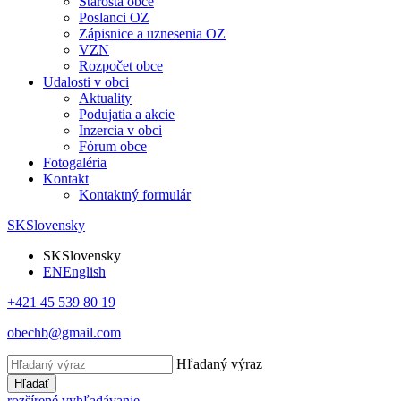
Starosta obce
Poslanci OZ
Zápisnice a uznesenia OZ
VZN
Rozpočet obce
Udalosti v obci
Aktuality
Podujatia a akcie
Inzercia v obci
Fórum obce
Fotogaléria
Kontakt
Kontaktný formulár
SK
Slovensky
SK
Slovensky
EN
English
+421 45 539 80 19
obechb@gmail.com
Hľadaný výraz
Hľadať
rozšírené vyhľadávanie