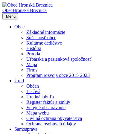
Obec
Hronská Breznica
Menu
Obec
Základné informácie
Súčasnosť obce
Kultúrne dedičstvo
História
Príroda
Urbárska a pasienková spoločnosť
Mapa
Firmy
Program rozvoja obce 2015-2023
Úrad
Občan
Tlačivá
Úradná tabuľa
Register faktúr a zmlúv
Verejné obstarávanie
Mapa webu
Civilná ochrana obyvateľstva
Ochrana osobných údajov
Samospráva