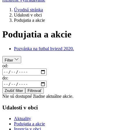
Úvodná stránka
Udalosti v obci
Podujatia a akcie
Podujatia a akcie
Pozvánka na futbal hviezd 2020.
Filter
od:
do:
Zrušiť filter
Filtrovať
Nie sú dostupné žiadne aktuálne akcie.
Udalosti v obci
Aktuality
Podujatia a akcie
Inzercia v obci