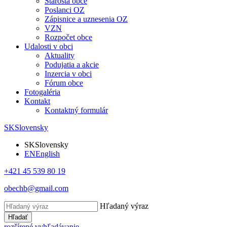
Starosta obce
Poslanci OZ
Zápisnice a uznesenia OZ
VZN
Rozpočet obce
Udalosti v obci
Aktuality
Podujatia a akcie
Inzercia v obci
Fórum obce
Fotogaléria
Kontakt
Kontaktný formulár
SK
Slovensky
SK
Slovensky
EN
English
+421 45 539 80 19
obechb@gmail.com
Hľadaný výraz
Hľadať
rozšírené vyhľadávanie