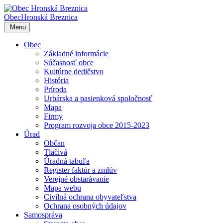
Obec
Hronská Breznica
Menu
Obec
Základné informácie
Súčasnosť obce
Kultúrne dedičstvo
História
Príroda
Urbárska a pasienková spoločnosť
Mapa
Firmy
Program rozvoja obce 2015-2023
Úrad
Občan
Tlačivá
Úradná tabuľa
Register faktúr a zmlúv
Verejné obstarávanie
Mapa webu
Civilná ochrana obyvateľstva
Ochrana osobných údajov
Samospráva