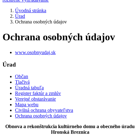
Úvodná stránka
Úrad
Ochrana osobných údajov
Ochrana osobných údajov
www.osobnyudaj.sk
Úrad
Občan
Tlačivá
Úradná tabuľa
Register faktúr a zmlúv
Verejné obstarávanie
Mapa webu
Civilná ochrana obyvateľstva
Ochrana osobných údajov
Obnova a rekonštrukcia kultúrneho domu a obecného úradu
Hronská Breznica