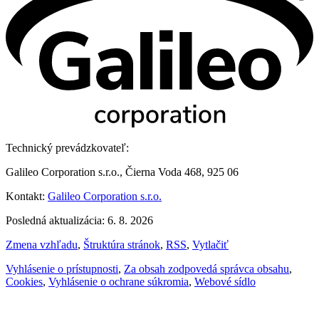
Technický prevádzkovateľ:
Galileo Corporation s.r.o., Čierna Voda 468, 925 06
Kontakt:
Galileo Corporation s.r.o.
Posledná aktualizácia: 6. 8. 2026
Zmena vzhľadu
,
Štruktúra stránok
,
RSS
,
Vytlačiť
Vyhlásenie o prístupnosti
,
Za obsah zodpovedá správca obsahu
,
Cookies
,
Vyhlásenie o ochrane súkromia
,
Webové sídlo