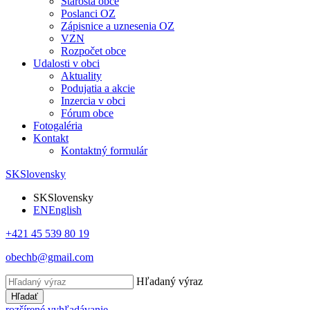
Starosta obce
Poslanci OZ
Zápisnice a uznesenia OZ
VZN
Rozpočet obce
Udalosti v obci
Aktuality
Podujatia a akcie
Inzercia v obci
Fórum obce
Fotogaléria
Kontakt
Kontaktný formulár
SK
Slovensky
SK
Slovensky
EN
English
+421 45 539 80 19
obechb@gmail.com
Hľadaný výraz
Hľadať
rozšírené vyhľadávanie