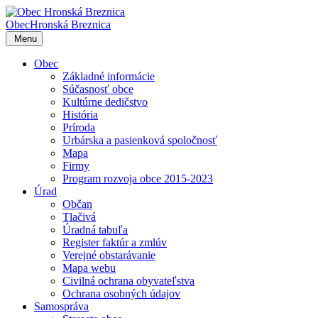
Obec
Hronská Breznica
Menu
Obec
Základné informácie
Súčasnosť obce
Kultúrne dedičstvo
História
Príroda
Urbárska a pasienková spoločnosť
Mapa
Firmy
Program rozvoja obce 2015-2023
Úrad
Občan
Tlačivá
Úradná tabuľa
Register faktúr a zmlúv
Verejné obstarávanie
Mapa webu
Civilná ochrana obyvateľstva
Ochrana osobných údajov
Samospráva