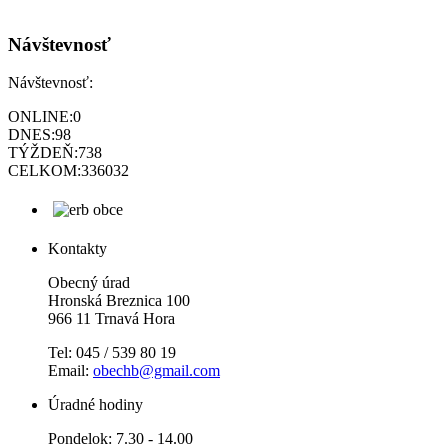
Návštevnosť
Návštevnosť:
ONLINE:
0
DNES:
98
TÝŽDEŇ:
738
CELKOM:
336032
Kontakty
Obecný úrad
Hronská Breznica 100
966 11 Trnavá Hora
Tel: 045 / 539 80 19
Email:
obechb@gmail.com
Úradné hodiny
Pondelok: 7.30 - 14.00