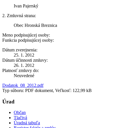
Ivan Pajerský
2. Zmluvná strana:
Obec Hronská Breznica
Meno podpisujúcej osoby:
Funkcia podpisujúcej osoby:
Dátum zverejnenia:
25. 1. 2012
Dátum účinnosti zmluvy:
26. 1. 2012
Platnosť zmluvy do:
Neuvedené
Dodatok_08_2012.pdf
Typ súboru: PDF dokument, Veľkosť: 122,99 kB
Úrad
Občan
Tlačivá
Úradná tabuľa
Register faktúr a zmlúv