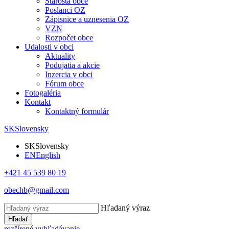
Starosta obce
Poslanci OZ
Zápisnice a uznesenia OZ
VZN
Rozpočet obce
Udalosti v obci
Aktuality
Podujatia a akcie
Inzercia v obci
Fórum obce
Fotogaléria
Kontakt
Kontaktný formulár
SK
Slovensky
SK
Slovensky
EN
English
+421 45 539 80 19
obechb@gmail.com
Hľadaný výraz
Hľadať
rozšírené vyhľadávanie