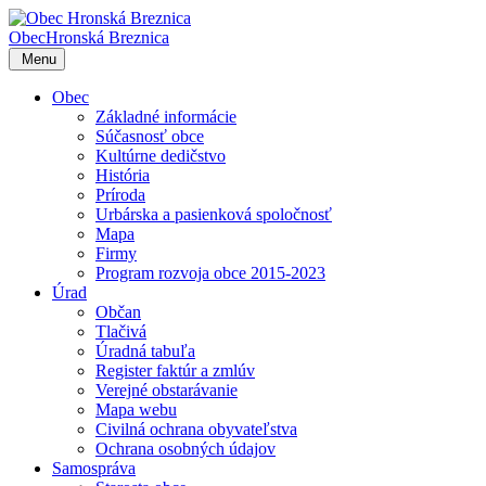
Obec
Hronská Breznica
Menu
Obec
Základné informácie
Súčasnosť obce
Kultúrne dedičstvo
História
Príroda
Urbárska a pasienková spoločnosť
Mapa
Firmy
Program rozvoja obce 2015-2023
Úrad
Občan
Tlačivá
Úradná tabuľa
Register faktúr a zmlúv
Verejné obstarávanie
Mapa webu
Civilná ochrana obyvateľstva
Ochrana osobných údajov
Samospráva