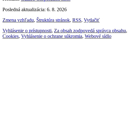
Posledná aktualizácia: 6. 8. 2026
Zmena vzhľadu
,
Štruktúra stránok
,
RSS
,
Vytlačiť
Vyhlásenie o prístupnosti
,
Za obsah zodpovedá správca obsahu
,
Cookies
,
Vyhlásenie o ochrane súkromia
,
Webové sídlo