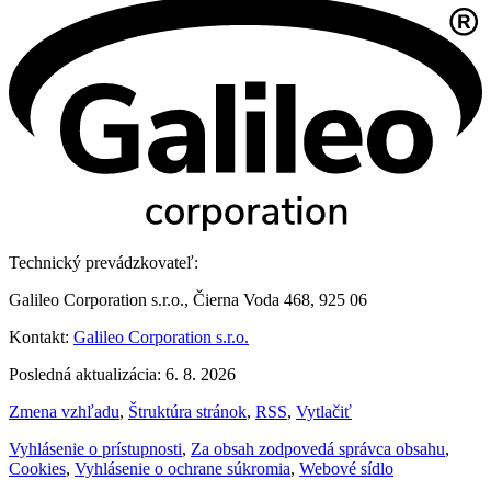
Technický prevádzkovateľ:
Galileo Corporation s.r.o., Čierna Voda 468, 925 06
Kontakt:
Galileo Corporation s.r.o.
Posledná aktualizácia: 6. 8. 2026
Zmena vzhľadu
,
Štruktúra stránok
,
RSS
,
Vytlačiť
Vyhlásenie o prístupnosti
,
Za obsah zodpovedá správca obsahu
,
Cookies
,
Vyhlásenie o ochrane súkromia
,
Webové sídlo