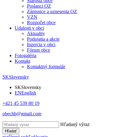
Starosta obce
Poslanci OZ
Zápisnice a uznesenia OZ
VZN
Rozpočet obce
Udalosti v obci
Aktuality
Podujatia a akcie
Inzercia v obci
Fórum obce
Fotogaléria
Kontakt
Kontaktný formulár
SK
Slovensky
SK
Slovensky
EN
English
+421 45 539 80 19
obechb@gmail.com
Hľadaný výraz
Hľadať
rozšírené vyhľadávanie