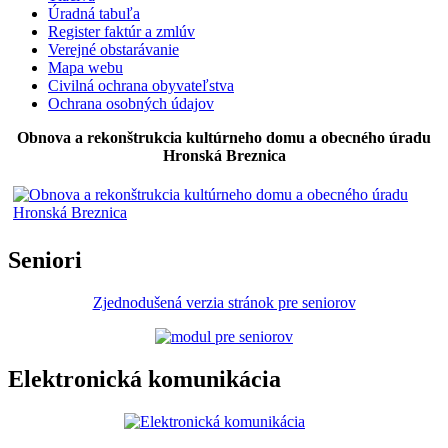
Úradná tabuľa
Register faktúr a zmlúv
Verejné obstarávanie
Mapa webu
Civilná ochrana obyvateľstva
Ochrana osobných údajov
Obnova a rekonštrukcia kultúrneho domu a obecného úradu
Hronská Breznica
Seniori
Zjednodušená verzia stránok pre seniorov
Elektronická komunikácia