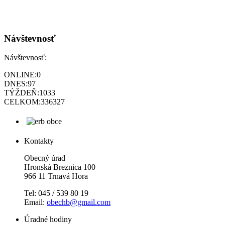
Návštevnosť
Návštevnosť:
ONLINE:
0
DNES:
97
TÝŽDEŇ:
1033
CELKOM:
336327
Kontakty
Obecný úrad
Hronská Breznica 100
966 11 Trnavá Hora
Tel: 045 / 539 80 19
Email:
obechb@gmail.com
Úradné hodiny