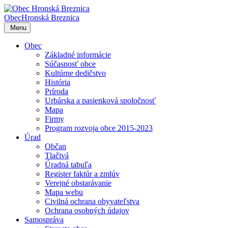
Obec
Hronská Breznica
Menu
Obec
Základné informácie
Súčasnosť obce
Kultúrne dedičstvo
História
Príroda
Urbárska a pasienková spoločnosť
Mapa
Firmy
Program rozvoja obce 2015-2023
Úrad
Občan
Tlačivá
Úradná tabuľa
Register faktúr a zmlúv
Verejné obstarávanie
Mapa webu
Civilná ochrana obyvateľstva
Ochrana osobných údajov
Samospráva