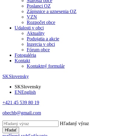
Starosta obce
Poslanci OZ
Zápisnice a uznesenia OZ
VZN
Rozpočet obce
Udalosti v obci
Aktuality
Podujatia a akcie
Inzercia v obci
Fórum obce
Fotogaléria
Kontakt
Kontaktný formulár
SK
Slovensky
SK
Slovensky
EN
English
+421 45 539 80 19
obechb@gmail.com
Hľadaný výraz
Hľadať
rozšírené vyhľadávanie