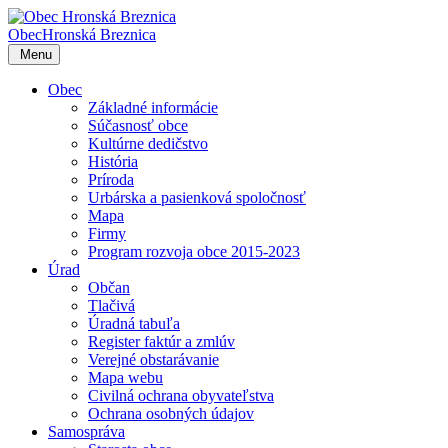
Obec
Hronská Breznica
Menu
Obec
Základné informácie
Súčasnosť obce
Kultúrne dedičstvo
História
Príroda
Urbárska a pasienková spoločnosť
Mapa
Firmy
Program rozvoja obce 2015-2023
Úrad
Občan
Tlačivá
Úradná tabuľa
Register faktúr a zmlúv
Verejné obstarávanie
Mapa webu
Civilná ochrana obyvateľstva
Ochrana osobných údajov
Samospráva