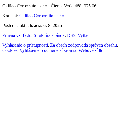
Galileo Corporation s.r.o., Čierna Voda 468, 925 06
Kontakt:
Galileo Corporation s.r.o.
Posledná aktualizácia: 6. 8. 2026
Zmena vzhľadu
,
Štruktúra stránok
,
RSS
,
Vytlačiť
Vyhlásenie o prístupnosti
,
Za obsah zodpovedá správca obsahu
,
Cookies
,
Vyhlásenie o ochrane súkromia
,
Webové sídlo