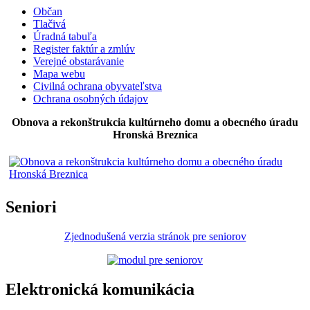
Občan
Tlačivá
Úradná tabuľa
Register faktúr a zmlúv
Verejné obstarávanie
Mapa webu
Civilná ochrana obyvateľstva
Ochrana osobných údajov
Obnova a rekonštrukcia kultúrneho domu a obecného úradu
Hronská Breznica
Seniori
Zjednodušená verzia stránok pre seniorov
Elektronická komunikácia