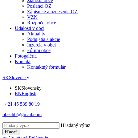
Starosta obce
Poslanci OZ
Zápisnice a uznesenia OZ
VZN
Rozpočet obce
Udalosti v obci
Aktuality
Podujatia a akcie
Inzercia v obci
Fórum obce
Fotogaléria
Kontakt
Kontaktný formulár
SK
Slovensky
SK
Slovensky
EN
English
+421 45 539 80 19
obechb@gmail.com
Hľadaný výraz
Hľadať
rozšírené vyhľadávanie