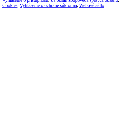
Vyhlásenie o prístupnosti
,
Za obsah zodpovedá správca obsahu
,
Cookies
,
Vyhlásenie o ochrane súkromia
,
Webové sídlo