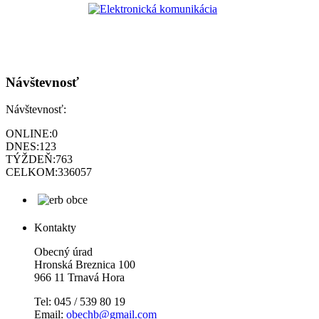
Návštevnosť
Návštevnosť:
ONLINE:
0
DNES:
123
TÝŽDEŇ:
763
CELKOM:
336057
Kontakty
Obecný úrad
Hronská Breznica 100
966 11 Trnavá Hora
Tel: 045 / 539 80 19
Email:
obechb@gmail.com