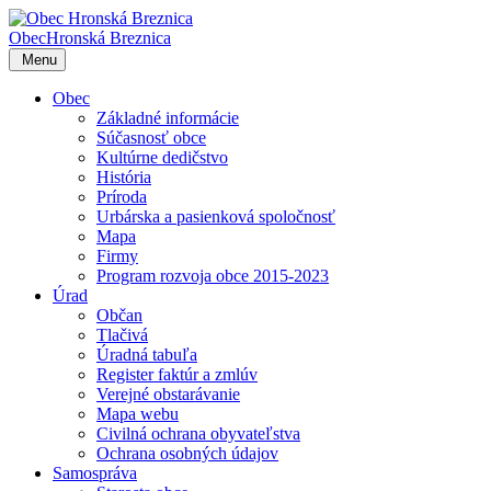
Obec
Hronská Breznica
Menu
Obec
Základné informácie
Súčasnosť obce
Kultúrne dedičstvo
História
Príroda
Urbárska a pasienková spoločnosť
Mapa
Firmy
Program rozvoja obce 2015-2023
Úrad
Občan
Tlačivá
Úradná tabuľa
Register faktúr a zmlúv
Verejné obstarávanie
Mapa webu
Civilná ochrana obyvateľstva
Ochrana osobných údajov
Samospráva