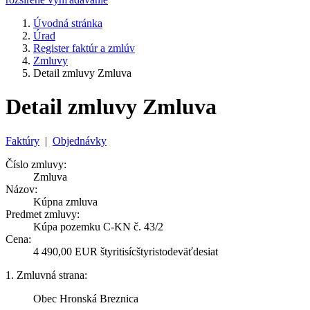
Úvodná stránka
Úrad
Register faktúr a zmlúv
Zmluvy
Detail zmluvy Zmluva
Detail zmluvy Zmluva
Faktúry
|
Objednávky
Číslo zmluvy:
Zmluva
Názov:
Kúpna zmluva
Predmet zmluvy:
Kúpa pozemku C-KN č. 43/2
Cena:
4 490,00 EUR štyritisícštyristodeväťdesiat
1. Zmluvná strana:
Obec Hronská Breznica