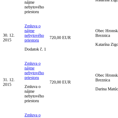
nájme
nebytového
priestoru
Zmluva o
nájme
Obec Hronsk
30. 12.
nebytového
Breznica
720,00 EUR
2015
priestoru
Katarína Zig
Dodatok č. 1
Zmluva o
nájme
nebytového
Obec Hronsk
priestoru
31. 12.
Breznica
720,00 EUR
2015
Zmluva o
Darina Matú
nájme
nebytového
priestoru
Zmluva o