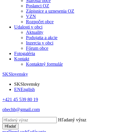
Starosta obce
Poslanci OZ
Zápisnice a uznesenia OZ
VZN
Rozpočet obce
Udalosti v obci
Aktuality
Podujatia a akcie
Inzercia v obci
Fórum obce
Fotogaléria
Kontakt
Kontaktný formulár
SK
Slovensky
SK
Slovensky
EN
English
+421 45 539 80 19
obechb@gmail.com
Hľadaný výraz
Hľadať
rozšírené vyhľadávanie