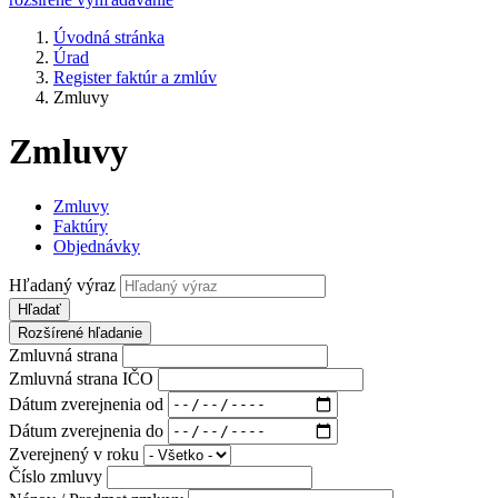
Úvodná stránka
Úrad
Register faktúr a zmlúv
Zmluvy
Zmluvy
Zmluvy
Faktúry
Objednávky
Hľadaný výraz
Hľadať
Rozšírené hľadanie
Zmluvná strana
Zmluvná strana IČO
Dátum zverejnenia od
Dátum zverejnenia do
Zverejnený v roku
Číslo zmluvy