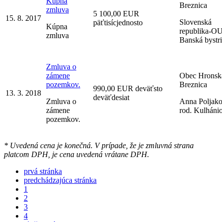
Kúpna
Breznica
zmluva
5 100,00 EUR
15. 8. 2017
Slovenská
päťtisícjednosto
Kúpna
republika-O
zmluva
Banská bystr
Zmluva o
zámene
Obec Hronsk
pozemkov.
Breznica
990,00 EUR deväťsto
13. 3. 2018
deväťdesiat
Zmluva o
Anna Poljako
zámene
rod. Kulháni
pozemkov.
* Uvedená cena je konečná. V prípade, že je zmluvná strana
platcom DPH, je cena uvedená vrátane DPH.
prvá stránka
predchádzajúca stránka
1
2
3
4