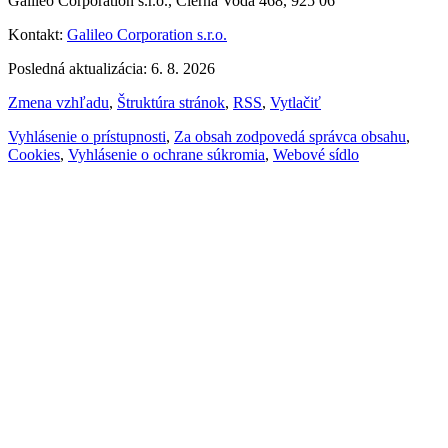
Galileo Corporation s.r.o., Čierna Voda 468, 925 06
Kontakt:
Galileo Corporation s.r.o.
Posledná aktualizácia: 6. 8. 2026
Zmena vzhľadu
,
Štruktúra stránok
,
RSS
,
Vytlačiť
Vyhlásenie o prístupnosti
,
Za obsah zodpovedá správca obsahu
,
Cookies
,
Vyhlásenie o ochrane súkromia
,
Webové sídlo