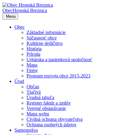
Obec
Hronská Breznica
Menu
Obec
Základné informácie
Súčasnosť obce
Kultúrne dedičstvo
História
Príroda
Urbárska a pasienková spoločnosť
Mapa
Firmy
Program rozvoja obce 2015-2023
Úrad
Občan
Tlačivá
Úradná tabuľa
Register faktúr a zmlúv
Verejné obstarávanie
Mapa webu
Civilná ochrana obyvateľstva
Ochrana osobných údajov
Samospráva