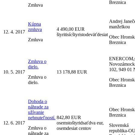
Breznica
Zmluva
Andrej Janeč
Kúpna
manželkou
4 490,00 EUR
zmluva
12. 4. 2017
štyritisícštyristodeväťdesiat
Obec Hronsk
Zmluva
Breznica
ENERCOM,s.
Zmluva o
Novozámock
dielo.
102, 949 01 N
10. 5. 2017
13 178,88 EUR
Zmluva o
Obec Hronsk
dielo.
Breznica
Dohoda o
náhrade za
Obec Hronsk
užívanie
Breznica
842,80 EUR
nehnuteľností.
12. 6. 2017
osemstoštyridsaťdva eur,
Slovenská
Zmluva o
osemdesiat centov
republika-O
náhrade za