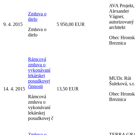
AVA Projekt,
Alexander
Zmluva o
Vágner,
dielo
autorizovaný
9. 4. 2015
5 950,00 EUR
architekt
Zmluva o
dielo
Obec Hronsk
Breznica
Rámcová
zmluva o
vykonávaní
lekárskej
MUDr. Rút
posudkovej
Šuleková, s.r.
činnosti
14. 4. 2015
13,50 EUR
Obec Hronsk
Rámcová
Breznica
zmluva o
vykonávaní
lekárskej
posudkovej č
Zmluva o
TERRA GR