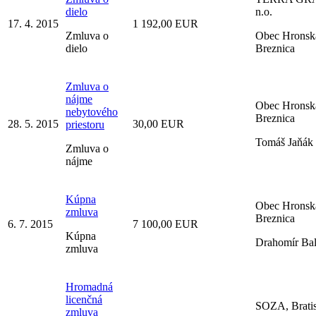
dielo
n.o.
17. 4. 2015
1 192,00 EUR
Zmluva o
Obec Hronsk
dielo
Breznica
Zmluva o
nájme
Obec Hronsk
nebytového
Breznica
28. 5. 2015
30,00 EUR
priestoru
Tomáš Jaňák
Zmluva o
nájme
Kúpna
Obec Hronsk
zmluva
Breznica
6. 7. 2015
7 100,00 EUR
Kúpna
Drahomír Ba
zmluva
Hromadná
licenčná
SOZA, Bratis
zmluva