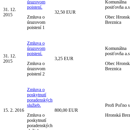
úrazovom
Komunálna
poistení.
posiťovňa a.s
31. 12.
32,50 EUR
2015
Zmluva o
Obec Hronsk
úrazovom
Breznica
poistení 1
Zmluva o
úrazovom
Komunálna
poistení.
posiťovňa a.s
31. 12.
3,25 EUR
2015
Zmluva o
Obec Hronsk
úrazovom
Breznica
poistení 2
Zmluva o
poskytnutí
poradenských
služieb.
Profi Poľno s.
15. 2. 2016
800,00 EUR
Zmluva o
Hronská Brez
poskytnutí
poradenských