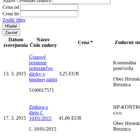
Názov / Predmet zmluvy
Cena od
Cena do
Zrušiť filter
Zavrieť
Dátum
Názov
Cena *
Zmluvné st
zverejnenia
Číslo zmluvy
Úrazové
poistenie
Komunálna
poberateľov
poisťovňa
13. 3. 2015
3,25 EUR
dávky v
Obec Hronsk
hmotnej núdzi
Breznica
5190017571
Zmluva o
HP-KONTR
dielo č.
s.r.o.
17. 3. 2015
41,66 EUR
10/01/2015
Obec Hronsk
č. 10/01/2015
Breznica