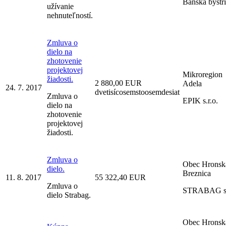
Banská bystr
užívanie
nehnuteľností.
Zmluva o
dielo na
zhotovenie
projektovej
Mikroregion
žiadosti.
2 880,00 EUR
Adela
24. 7. 2017
dvetisícosemstoosemdesiat
Zmluva o
EPIK s.r.o.
dielo na
zhotovenie
projektovej
žiadosti.
Zmluva o
Obec Hronsk
dielo.
Breznica
11. 8. 2017
55 322,40 EUR
Zmluva o
STRABAG s.
dielo Strabag.
Obec Hronsk